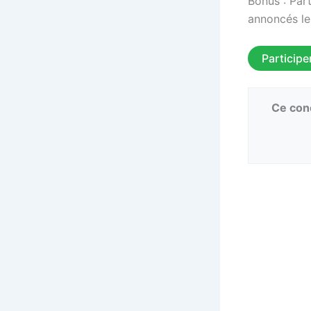
Bonus : Par
annoncés le
Participe
Ce conc