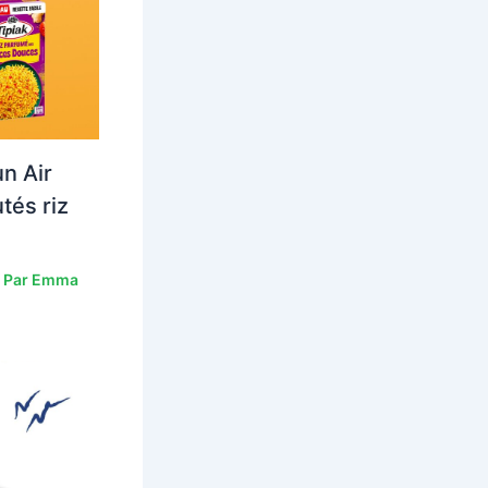
n Air
tés riz
 Par
Emma