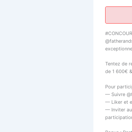
#CONCOURS À
@fatherands
exceptionne
Tentez de r
de 1 600€ &
Pour partici
— Suivre @f
— Liker et e
— Inviter a
participatio