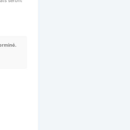
ats seront
terminé.