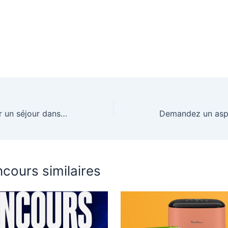
Tentez de gagner un séjour dans la Résidence Club MMV L’Etoile des Sybelles + 4 forfaits de ski
cours similaires