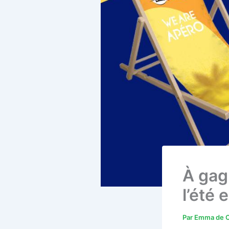
À gagn
l’été 
Par
Emma de C