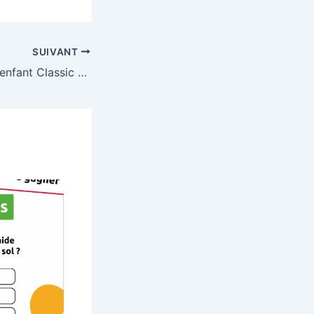
SUIVANT
À gagner un vélo enfant Classic 14 pouces Cream d’une valeur de 320,90€