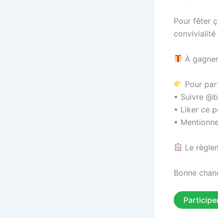
Pour fêter ç
convivialité
À gagner 
Pour part
• Suivre @b
• Liker ce p
• Mentionne
Le règlem
Bonne chan
Participe