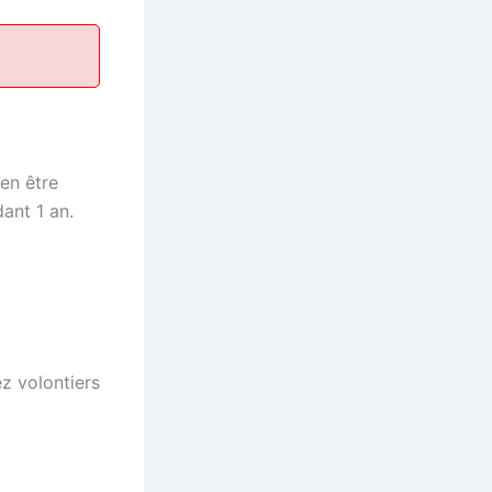
ien être
ant 1 an.
z volontiers