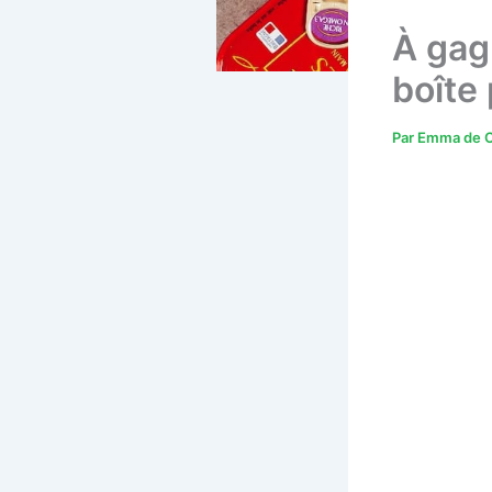
À gagn
boîte
Par
Emma de C