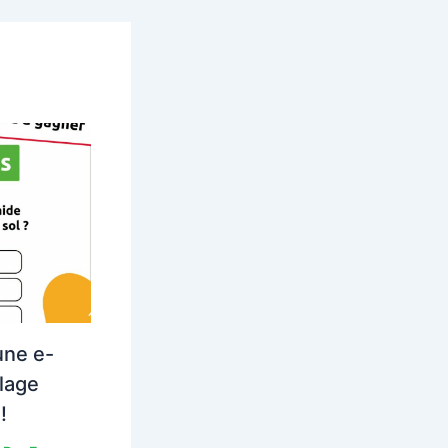
une e-
lage
!