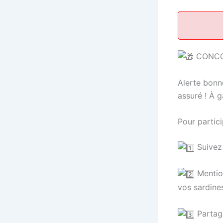
CONC
Alerte bonne
assuré ! À g
Pour partici
Suivez
Mention
vos sardin
Partage