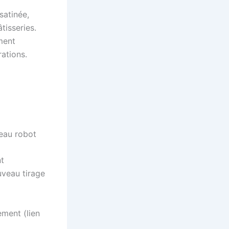
satinée,
tisseries.
ment
rations.
veau robot
nt
veau tirage
ement (lien