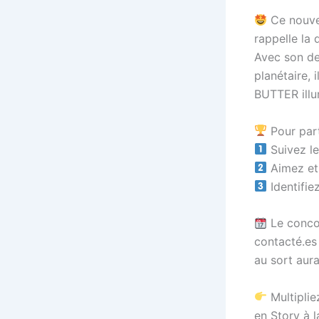
Ce nouvea
rappelle la 
Avec son de
planétaire, 
BUTTER illu
Pour part
Suivez le
Aimez et 
Identifie
Le concou
contacté.es
au sort aur
Multiplie
en Story à 