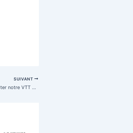
SUIVANT
Tentez de remporter notre VTT KOBALT Deore 1×12 Disc équipé bikepacking d’une valeur de 1320€