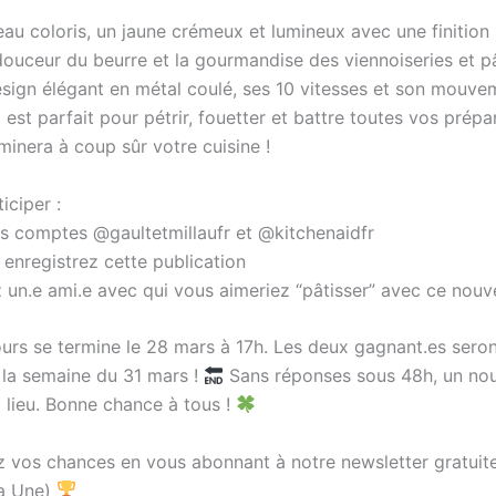
u coloris, un jaune crémeux et lumineux avec une finition 
douceur du beurre et la gourmandise des viennoiseries et pâ
sign élégant en métal coulé, ses 10 vitesses et son mouve
il est parfait pour pétrir, fouetter et battre toutes vos prépa
minera à coup sûr votre cuisine !
iciper :
s comptes @gaultetmillaufr et @kitchenaidfr
enregistrez cette publication
z un.e ami.e avec qui vous aimeriez “pâtisser” avec ce nou
rs se termine le 28 mars à 17h. Les deux gagnant.es sero
 la semaine du 31 mars !
Sans réponses sous 48h, un nou
a lieu. Bonne chance à tous !
z vos chances en vous abonnant à notre newsletter gratuit
la Une)