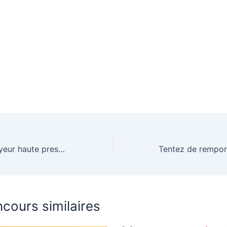
Gagnez un nettoyeur haute pression K 5 Smart Control Flex eco!Booster
cours similaires