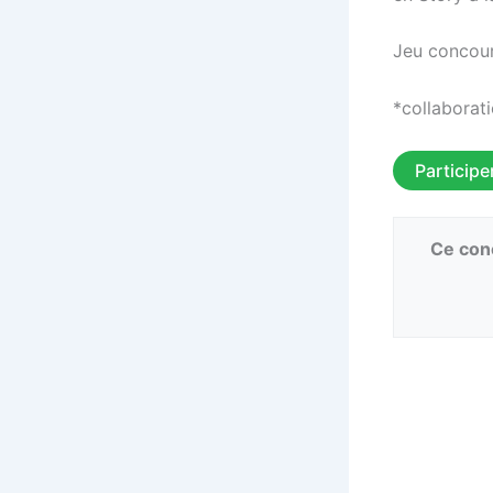
Jeu concour
*collaborat
Participe
Ce conc