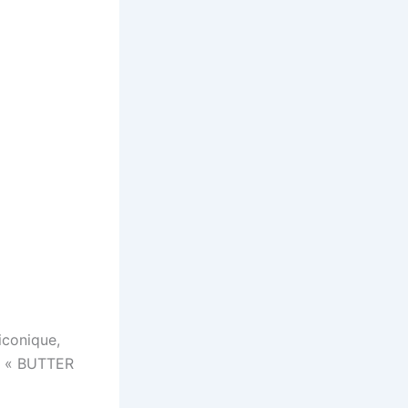
iconique,
ée « BUTTER