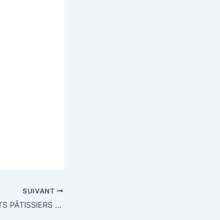
SUIVANT
GAGNEZ 2 ROBOTS PÂTISSIERS MULTIFONCTION COULEUR “BUTTER” KITCHENAID