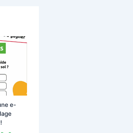
une e-
lage
!