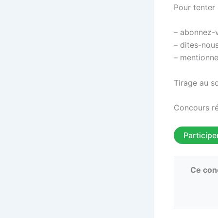
Pour tenter
– abonnez-v
– dites-nou
– mentionnez
Tirage au s
Concours ré
Participe
Ce conc