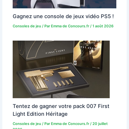
Gagnez une console de jeux vidéo PS5 !
Consoles de jeu
/ Par
Emma de Concours.fr
/
1 août 2026
Tentez de gagner votre pack 007 First
Light Edition Héritage
Consoles de jeu
/ Par
Emma de Concours.fr
/
20 juillet