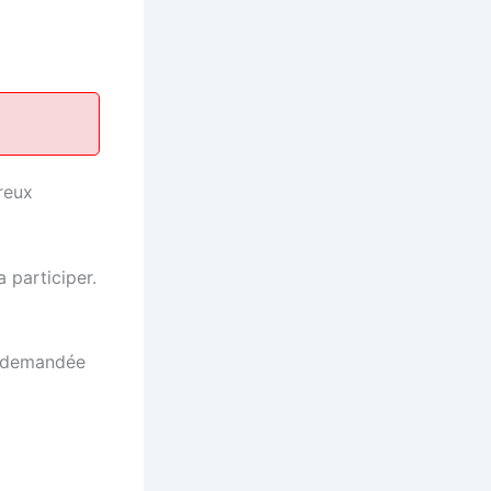
reux
 participer.
ra demandée