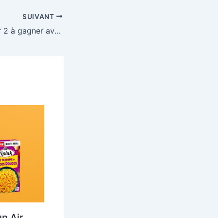
SUIVANT
4 week-ends pour 2 à gagner avec Café Grand’Mère
n Air