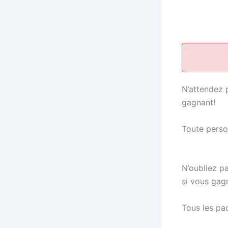
N’attendez 
gagnant!
Toute person
N’oubliez p
si vous gagn
​Tous les pa