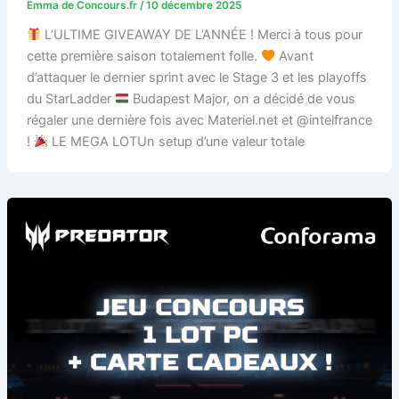
Emma de Concours.fr
/
10 décembre 2025
L’ULTIME GIVEAWAY DE L’ANNÉE ! Merci à tous pour
cette première saison totalement folle.
Avant
d’attaquer le dernier sprint avec le Stage 3 et les playoffs
du StarLadder
Budapest Major, on a décidé de vous
régaler une dernière fois avec Materiel.net et @intelfrance
!
LE MEGA LOTUn setup d’une valeur totale