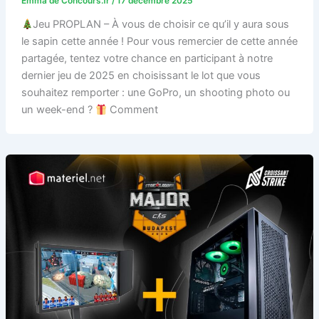
Emma de Concours.fr
/
17 décembre 2025
Jeu PROPLAN – À vous de choisir ce qu’il y aura sous
le sapin cette année ! Pour vous remercier de cette année
partagée, tentez votre chance en participant à notre
dernier jeu de 2025 en choisissant le lot que vous
souhaitez remporter : une GoPro, un shooting photo ou
un week-end ?
Comment