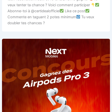
veux tenter ta chance ? Voici comment participer
Abonne-toi à @certidealofficiel
Like ce post
Commente en taguant 2 potes minimum
Tu veux
doubler tes chances ?